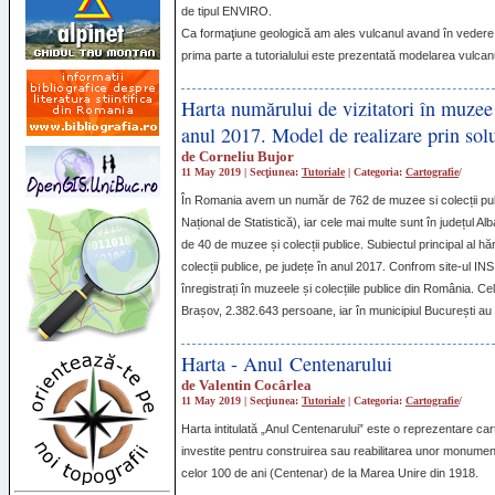
de tipul
ENVIRO
.
Ca formaţiune geologică am ales vulcanul avand în vedere c
prima parte a tutorialului este prezentată modelarea vulcanul
Harta numărului de vizitatori în muzee 
anul 2017. Model de realizare prin sol
de
Corneliu Bujor
11 May 2019 | Secţiunea:
Tutoriale
| Categoria:
Cartografie
/
În Romania avem un număr de 762 de muzee si colecții publi
Național de Statistică), iar cele mai multe sunt în județul A
de 40 de muzee și colecții publice. Subiectul principal al hă
colecții publice, pe județe în anul 2017. Confrom site-ul
INS
înregistrați în muzeele și colecțiile publice din România. Cel
Brașov, 2.382.643 persoane, iar în municipiul București au 
Harta - Anul Centenarului
de
Valentin Cocârlea
11 May 2019 | Secţiunea:
Tutoriale
| Categoria:
Cartografie
/
Harta intitulată „Anul Centenarului” este o reprezentare ca
investite pentru construirea sau reabilitarea unor monumente 
celor 100 de ani (Centenar) de la Marea Unire din 1918.