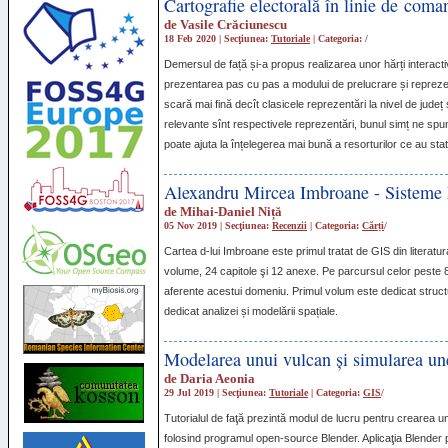
Cartografie electorală în linie de coma
de
Vasile Crăciunescu
18 Feb 2020 | Secţiunea:
Tutoriale
| Categoria:
/
Demersul de față și-a propus realizarea unor hărți interactive
prezentarea pas cu pas a modului de prelucrare și reprezen
scară mai fină decît clasicele reprezentări la nivel de județ 
relevante sînt respectivele reprezentări, bunul simț ne spun
poate ajuta la înțelegerea mai bună a resorturilor ce au stat
Alexandru Mircea Imbroane - Sisteme 
de
Mihai-Daniel Niță
05 Nov 2019 | Secţiunea:
Recenzii
| Categoria:
Cărți
/
Cartea d-lui Imbroane este primul tratat de
GIS
din literatu
volume, 24 capitole şi 12 anexe. Pe parcursul celor peste 
aferente acestui domeniu. Primul volum este dedicat structur
dedicat analizei și modelării spațiale.
Modelarea unui vulcan şi simularea une
de
Daria Aeonia
29 Jul 2019 | Secţiunea:
Tutoriale
| Categoria:
GIS
/
Tutorialul de faţă prezintă modul de lucru pentru crearea un
folosind programul open-source Blender. Aplicaţia Blender 