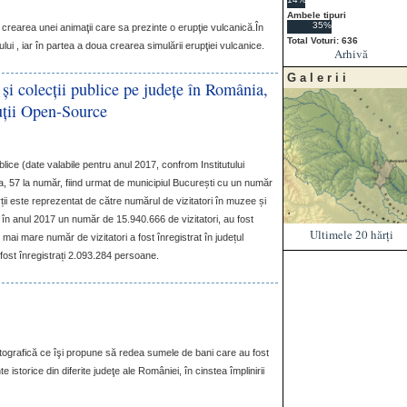
Ambele tipuri
35%
rearea unei animaţii care sa prezinte o erupţie vulcanică.În
Total Voturi: 636
ui , iar în partea a doua crearea simulării erupţiei vulcanice.
Arhivă
Galerii
și colecții publice pe județe în România,
uții Open-Source
ce (date valabile pentru anul 2017, confrom Institutului
lba, 57 la număr, fiind urmat de municipiul București cu un număr
rții este reprezentat de către numărul de vizitatori în muzee și
în anul 2017 un număr de 15.940.666 de vizitatori, au fost
Ultimele 20 hărți
 mai mare număr de vizitatori a fost înregistrat în județul
fost înregistrați 2.093.284 persoane.
rtografică ce îşi propune să redea sumele de bani care au fost
istorice din diferite judeţe ale României, în cinstea împlinirii