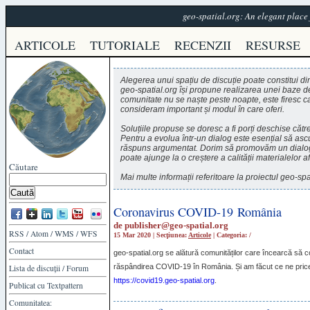
geo-spatial.org: An elegant plac
ARTICOLE
TUTORIALE
RECENZII
RESURSE
Alegerea unui spațiu de discuție poate constitui din 
geo-spatial.org își propune realizarea unei baze de
comunitate nu se naște peste noapte, este firesc ca m
consideram important și modul în care oferi.
Soluțiile propuse se doresc a fi porți deschise căt
Pentru a evolua într-un dialog este esențial să ascul
răspuns argumentat. Dorim să promovăm un dialog s
poate ajunge la o creștere a calității materialelor a
Căutare
Mai multe informații referitoare la proiectul geo-spa
Coronavirus COVID-19 România
de
publisher@geo-spatial.org
RSS
/
Atom
/
WMS
/
WFS
15 Mar 2020 | Secţiunea:
Articole
| Categoria:
/
Contact
geo-spatial.org se alătură comunităților care încearcă să con
răspândirea
COVID
-19 în România. Și am făcut ce ne price
Lista de discuții
/
Forum
https://covid19.geo-spatial.org
.
Publicat cu
Textpattern
Comunitatea: