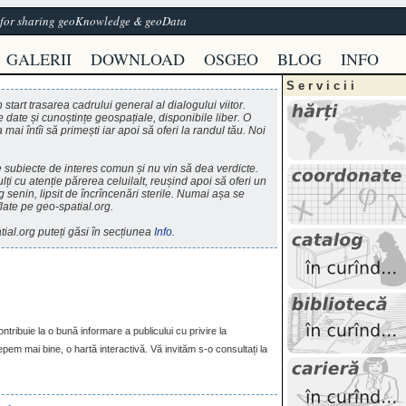
e for sharing geoKnowledge & geoData
GALERII
DOWNLOAD
OSGEO
BLOG
INFO
Servicii
start trasarea cadrului general al dialogului viitor.
 date și cunoștințe geospațiale, disponibile liber. O
ai întîi să primești iar apoi să oferi la randul tău. Noi
re subiecte de interes comun și nu vin să dea verdicte.
ți cu atenție părerea celuilalt, reușind apoi să oferi un
enin, lipsit de încrîncenări sterile. Numai așa se
flate pe geo-spatial.org.
tial.org puteți găsi în secțiunea
Info
.
tribuie la o bună informare a publicului cu privire la
pem mai bine, o hartă interactivă. Vă invităm s-o consultați la