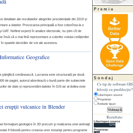
ndă
Premiu
 detaliate ale rezultatelor alegerilor prezidențiale din 2019 și
tare a datelor. Provocarea principală a fost coborîrea la o
și
UAT
. Nefiind experți în analize electorale, nu știm cît de
e însă că o mai fină reprezentare a culorilor votului cetățenilor
 în spatele deciziilor de vot ale acestora.
Informatice Geografice
ra ştiinţifică românească. Lucrarea este structurată pe două
Sondaj
800 de pagini, autorul abordează o bună parte din subiectele
Ce tip de software GIS
ilor de date și reprezentării datelor în
GIS
iar al doilea este
folosiți cu predilecție?
Liber/open source
Proprietar
Ambele tipuri
i erupţii vulcanice în Blender
Rezultate:
Liber/open source
ei formaţiuni geologice în 3D precum şi realizarea unei animaţii
52%
Proprietar
poate fi folosită pentru crearea unor instanţe pentru programe
14%