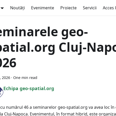
Noutăți
Evenimente
Proiecte
Servicii
Acces 
eminarele geo-
patial.org Cluj-Nap
026
7, 2026
·
One min read
Echipa geo-spatial.org
a cu numărul 46 a seminarelor geo-spatial.org va avea loc în
la Cluj-Napoca. Evenimentul, în format hibrid, este organiza