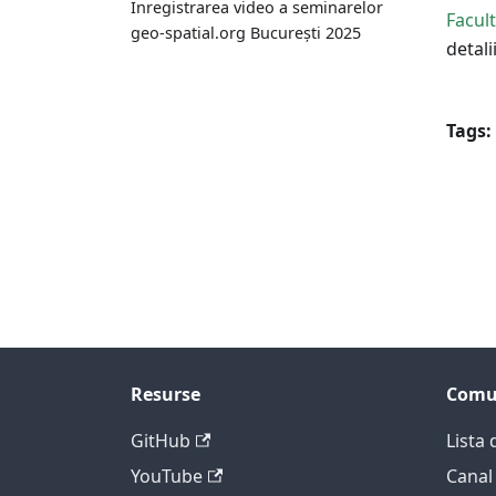
Înregistrarea video a seminarelor
Facult
geo-spatial.org București 2025
detali
Tags:
Resurse
Comu
GitHub
Lista 
YouTube
Canal