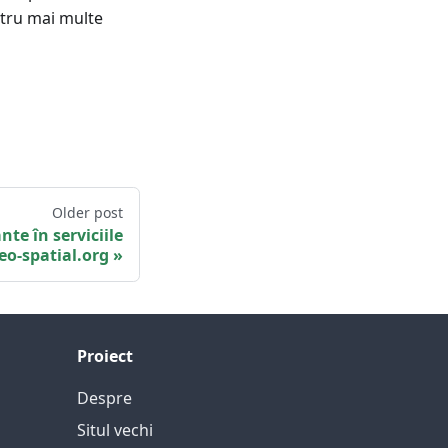
ntru mai multe
Older post
te în serviciile
o-spatial.org
Proiect
Despre
Situl vechi