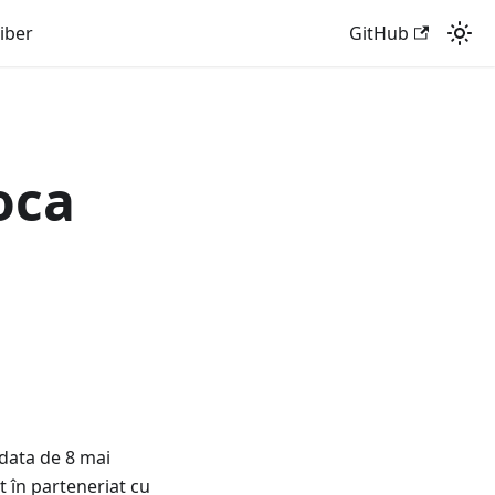
liber
GitHub
oca
 data de 8 mai
t în parteneriat cu