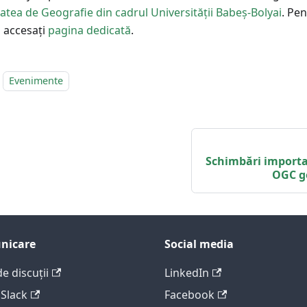
atea de Geografie din cadrul Universității Babeș-Bolyai
. Pe
i accesați
pagina dedicată
.
Evenimente
Schimbări importan
OGC ge
nicare
Social media
de discuții
LinkedIn
 Slack
Facebook