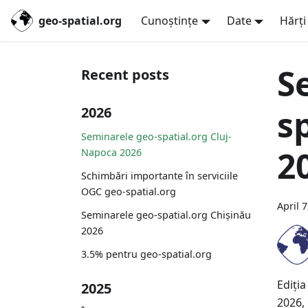
geo-spatial.org
Cunoștințe
Date
Hărți
S
Recent posts
s
2026
Seminarele geo-spatial.org Cluj-
2
Napoca 2026
Schimbări importante în serviciile
OGC geo-spatial.org
April 
Seminarele geo-spatial.org Chișinău
2026
3.5% pentru geo-spatial.org
Ediți
2025
2026, 