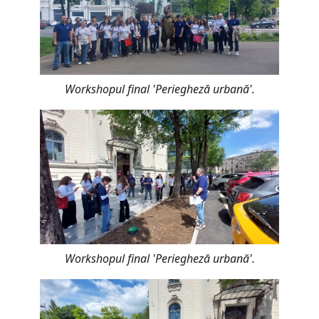
Workshopul final 'Periegheză urbană'.
Workshopul final 'Periegheză urbană'.